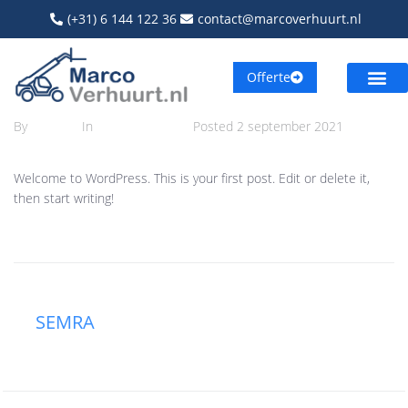
(+31) 6 144 122 36
contact@marcoverhuurt.nl
Offerte
By
Semra
In
Uncategorized
Posted
2 september 2021
Welcome to WordPress. This is your first post. Edit or delete it,
then start writing!
SEMRA