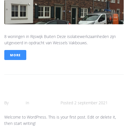
8 woningen in Rijswijk Buiten Deze isolatiewerkzaamheden zijn
uitgevoerd in opdracht van Wessels Vakbouws.
MORE
Hello world!
By
Semra
In
Uncategorized
Posted
2 september 2021
Welcome to WordPress. This is your first post. Edit or delete it,
then start writing!