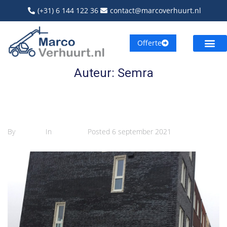
(+31) 6 144 122 36
contact@marcoverhuurt.nl
Offerte
Auteur:
Semra
5 Kluswoningen te Rijswijk
By
Semra
In
Projects
Posted
6 september 2021