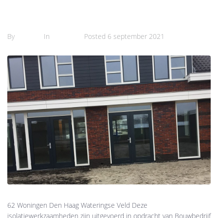
62 Woningen Den Haag Wateringse Veld
By
Semra
In
Projects
Posted
6 september 2021
62 Woningen Den Haag Wateringse Veld Deze
isolatiewerkzaamheden zijn uitgevoerd in opdracht van Bouwbedrijf