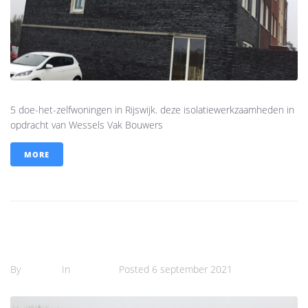
5 doe-het-zelfwoningen in Rijswijk. deze isolatiewerkzaamheden in
opdracht van Wessels Vak Bouwers
MORE
9 Woningen te Hellevoetsluis
By
Semra
In
Projects
Posted
6 september 2021