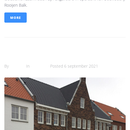
Rooijen Balk.
MORE
8 Woningen te Rijswijk Buiten
By
Semra
In
Projects
Posted
6 september 2021