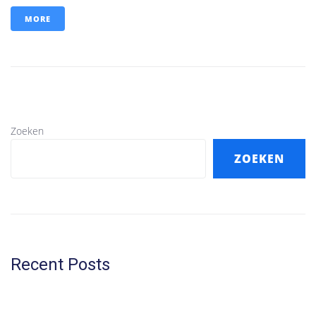
MORE
Zoeken
ZOEKEN
Recent Posts
5 Kluswoningen te Rijswijk
9 Woningen te Hellevoetsluis