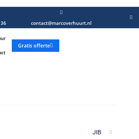
 36
contact@marcoverhuurt.nl
uur
Gratis offerte
act
NEXT
JIB