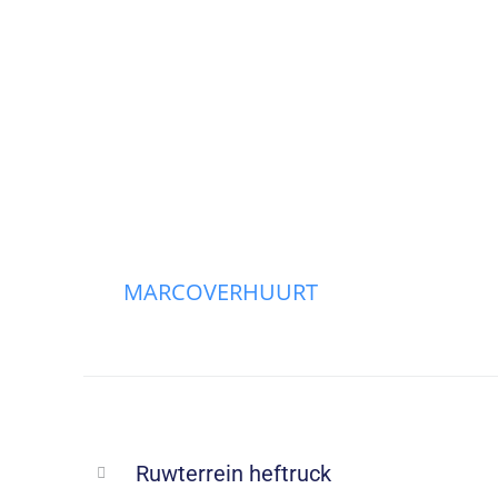
Overslaan naar de hoofd content
MARCOVERHUURT
PREVIOUS
Ruwterrein heftruck